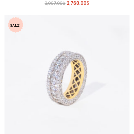
3,067.00
$
2,760.00
$
SALE!