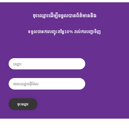
ចុះឈ្មោះដើម្បីទទួលបានព័ត៌មាននិង
ទទួលបានការបញ្ចុះតម្លៃ10% រាល់ការបញ្ជាទិញ