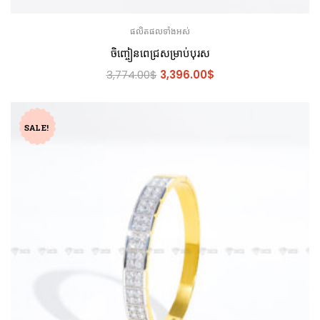
ផលិតផលទាំងអស់
ចិញ្ចៀនពេជ្រសម្រាប់បុរស
3,774.00
$
3,396.00
$
SALE!