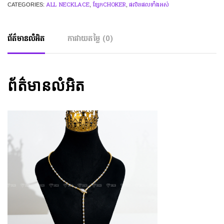
ALL NECKLACE
ខ្សែកCHOKER
ផលិតផលទាំងអស់
CATEGORIES:
,
,
ព័ត៌មានលំអិត
ការវាយតម្លៃ (0)
ព័ត៌មានលំអិត