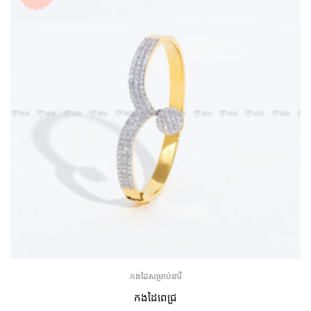
កងដៃសម្រាប់នារី
កងដៃពេជ្រ