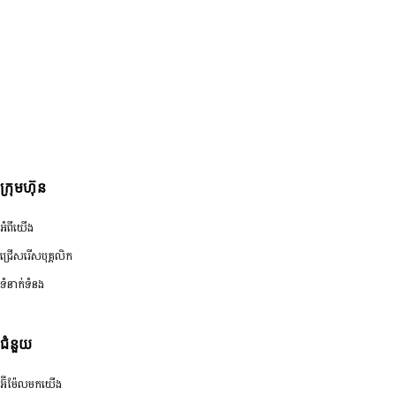
ក្រុមហ៊ុន
អំពីយើង
ជ្រើសរើសបុគ្គលិក
ទំនាក់ទំនង
ជំនួយ
អ៊ីម៉ែលមកយើង