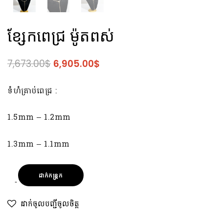
ខ្សែកពេជ្រ ម៉ូតពស់
7,673.00
$
6,905.00
$
ទំហំគ្រាប់ពេជ្រ :
1.5mm – 1.2mm
1.3mm – 1.1mm
ដាក់កន្ត្រក
ដាក់ចូលបញ្ជីចូលចិត្ត