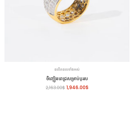
ផលិតផលទាំងអស់
ចិញ្ចៀនពេជ្រសម្រាប់បុរស
2,163.00
$
1,946.00
$