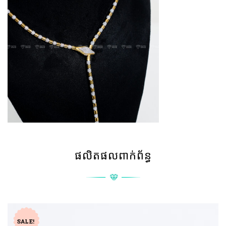
ផលិតផលពាក់ព័ន្ធ
SALE!