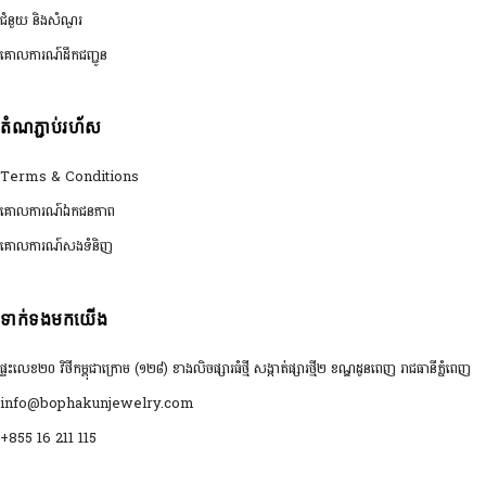
ជំនួយ និងសំណួរ
គោលការណ៍ដឹកជញ្ជូន
តំណភ្ជាប់រហ័ស
Terms & Conditions
គោលការណ៍ឯកជនភាព
គោលការណ៍សងទំនិញ
ទាក់ទងមកយើង
ផ្ទះលេខ២០ វិថីកម្ពុជាក្រោម (១២៨) ខាងលិចផ្សារធំថ្មី សង្កាត់ផ្សារថ្មី២ ខណ្ឌដូនពេញ រាជធានីភ្នំពេញ
info@bophakunjewelry.com
+855 16 211 115