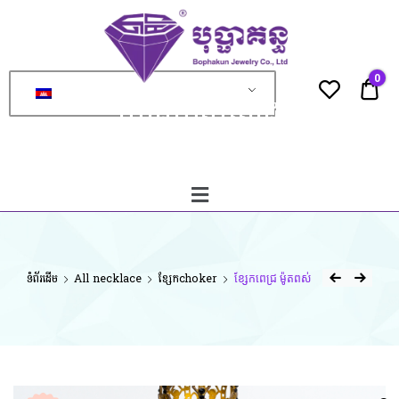
ហាង
មាស
ពេជ្រ
0
បុប្ផា
0.0
ហាងមាសពេជ្រ
គន្ធ
បុប្ផាគន្ធ
ទំព័រដើម
All necklace
ខ្សែកchoker
ខ្សែកពេជ្រ ម៉ូតពស់