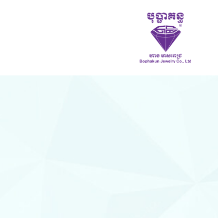
ហាង
មាស
ពេជ្រ
បុប្ផា
គន្ធ