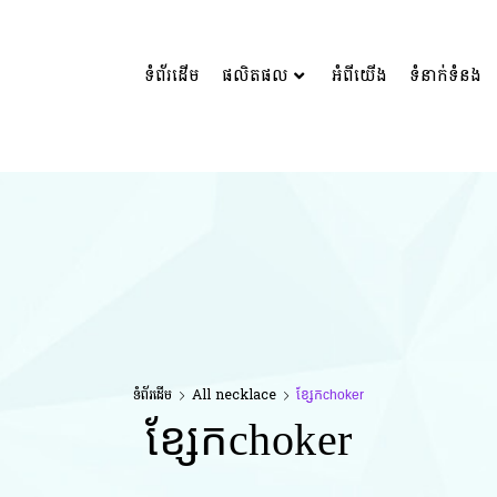
ទំព័រដើម
ផលិតផល
អំពីយើង
ទំនាក់ទំនង
ទំព័រដើម
All necklace
ខ្សែកchoker
ខ្សែកchoker