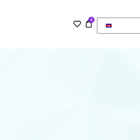
0
0.00$