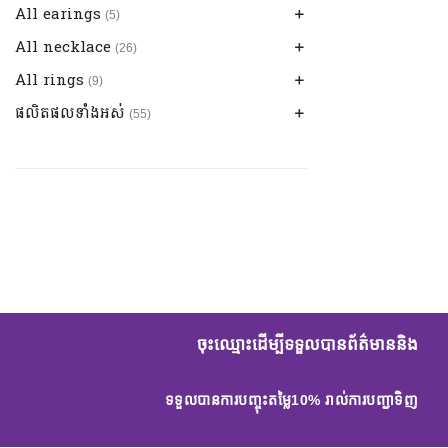
All earings
ខ្សែដៃសម្រាប់នារី
(4)
(5)
All necklace
ក្រវិល Fancy
(2)
(26)
ក្រវិលកិប
All rings
ខ្សែកchoker
(1)
(1)
(9)
ក្រវិលចិតម៉ាសុីន
ខ្សែកស្វារេ
ផលិតផលទាំងអស់
ចិញ្ចៀនពេជ្រសម្រាប់នារី
(1)
(5)
(4)
(55)
ក្រវិលដំណក់ទឹក
ចិញ្ចៀនពេជ្រសម្រាប់បុរស
All Belts
(1)
(5)
(6)
ខ្សែក្រវាត់
(6)
ចុះឈ្មោះដើម្បីទទួលបានព័ត៌មាននិង
ទទួលបានការបញ្ចុះតម្លៃ10% រាល់ការបញ្ជាទិញ