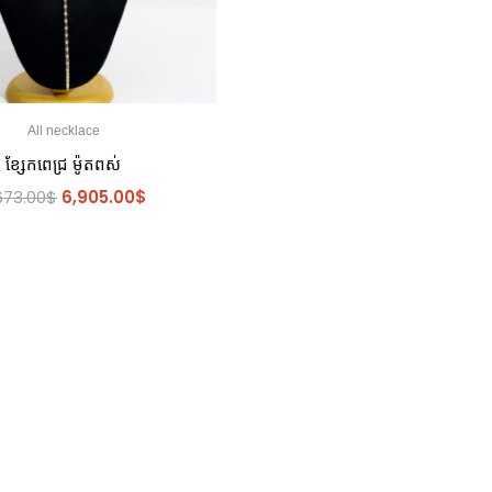
All necklace
ខ្សែកពេជ្រ ម៉ូតពស់
673.00
$
6,905.00
$