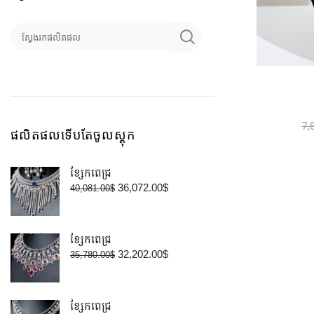
7,
ផលិតផលទើបតែចូលស្តុក
ខ្សែកពេជ្រ
36,072.00
$
40,081.00
$
ខ្សែកពេជ្រ
32,202.00
$
35,780.00
$
ខ្សែកពេជ្រ