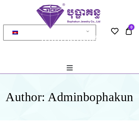
ហាង
មាស
ពេជ្រ
0
បុប្ផា
0.0
ហាងមាសពេជ្រ
គន្ធ
បុប្ផាគន្ធ
Author:
Adminbophakun