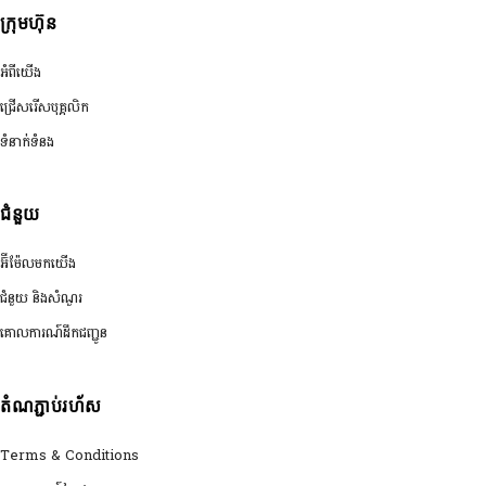
ក្រុមហ៊ុន
អំពីយើង
ជ្រើសរើសបុគ្គលិក
ទំនាក់ទំនង
ជំនួយ
អ៊ីម៉ែលមកយើង
ជំនួយ និងសំណួរ
គោលការណ៍ដឹកជញ្ជូន
តំណភ្ជាប់រហ័ស
Terms & Conditions